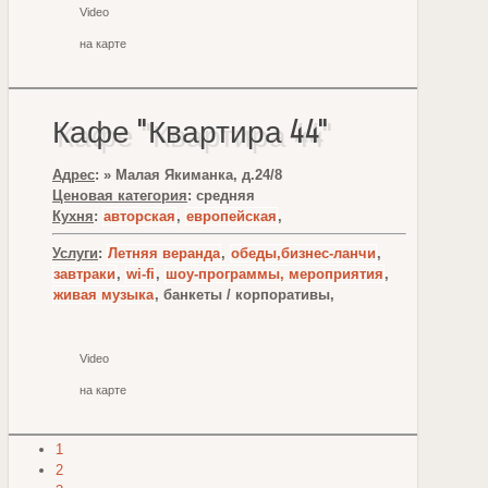
Video
на карте
Кафе "Квартира 44"
Адрес
: » Малая Якиманка, д.24/8
Ценовая категория
: средняя
Кухня
:
авторская
,
европейская
,
Услуги
:
Летняя веранда
,
обеды,бизнес-ланчи
,
завтраки
,
wi-fi
,
шоу-программы, мероприятия
,
живая музыка
, банкеты / корпоративы,
Video
на карте
1
2