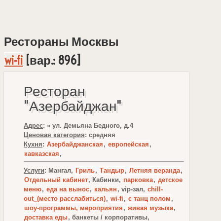
Рестораны Москвы
wi-fi
[вар.: 896]
Ресторан
"Азербайджан"
Адрес
: » ул. Демьяна Бедного, д.4
Ценовая категория
: средняя
Кухня
:
Азербайджанская
,
европейская
,
кавказская
,
Услуги
: Мангал,
Гриль
,
Тандыр
,
Летняя веранда
,
Отдельный кабинет
, Кабинки,
парковка
,
детское
меню
,
еда на вынос
,
кальян
, vip-зал,
chill-
out_(место расслабиться)
,
wi-fi
,
с танц полом
,
шоу-программы, мероприятия
,
живая музыка
,
доставка еды
, банкеты / корпоративы,