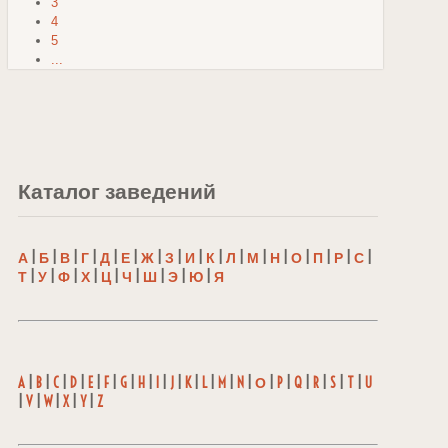
3
4
5
...
Каталог заведений
А
|
Б
|
В
|
Г
|
Д
|
Е
|
Ж
|
З
|
И
|
К
|
Л
|
М
|
Н
|
О
|
П
|
Р
|
С
|
Т
|
У
|
Ф
|
Х
|
Ц
|
Ч
|
Ш
|
Э
|
Ю
|
Я
A
|
B
|
C
|
D
|
E
|
F
|
G
|
H
|
I
|
J
|
K
|
L
|
M
|
N
|
О
|
P
|
Q
|
R
|
S
|
T
|
U
|
V
|
W
|
X
|
Y
|
Z