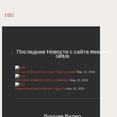
[
123
]
Последние Новости с сайта moscow-
cafe.ru
Moscow Hummus Fest в кафе "Одесса-мама"
Мар. 21, 2018
MOSCOW HUMMUS FEST В «ТАЖИНЕ»
Мар. 22, 2018
Первый микропаб в Москве – Iggy Pub
Апр. 02, 2018
Лучшие Видео