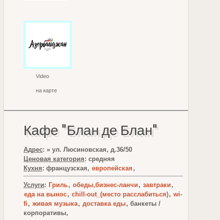
Video
на карте
Кафе "Блан де Блан"
Адрес
: » ул. Люсиновская, д.36/50
Ценовая категория
: средняя
Кухня
: французская,
европейская
,
Услуги
:
Гриль
,
обеды,бизнес-ланчи
,
завтраки
,
еда на вынос
,
chill-out_(место расслабиться)
,
wi-
fi
,
живая музыка
,
доставка еды
, банкеты /
корпоративы,