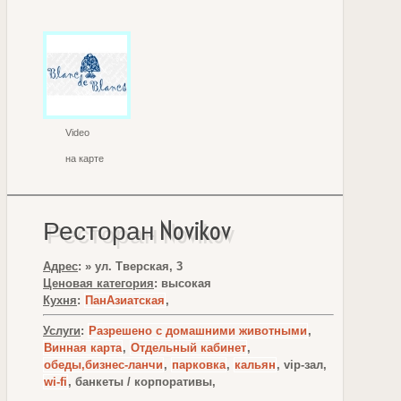
Video
на карте
Ресторан Novikov
Адрес
: » ул. Тверская, 3
Ценовая категория
: высокая
Кухня
:
ПанАзиатская
,
Услуги
:
Разрешено с домашними животными
,
Винная карта
,
Отдельный кабинет
,
обеды,бизнес-ланчи
,
парковка
,
кальян
, vip-зал,
wi-fi
, банкеты / корпоративы,