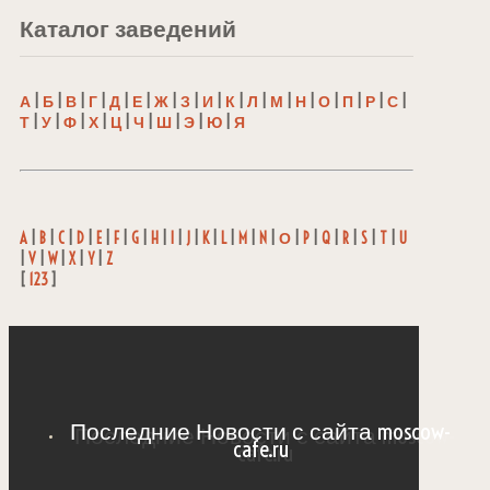
Каталог заведений
А
|
Б
|
В
|
Г
|
Д
|
Е
|
Ж
|
З
|
И
|
К
|
Л
|
М
|
Н
|
О
|
П
|
Р
|
С
|
Т
|
У
|
Ф
|
Х
|
Ц
|
Ч
|
Ш
|
Э
|
Ю
|
Я
A
|
B
|
C
|
D
|
E
|
F
|
G
|
H
|
I
|
J
|
K
|
L
|
M
|
N
|
О
|
P
|
Q
|
R
|
S
|
T
|
U
|
V
|
W
|
X
|
Y
|
Z
[
123
]
Последние Новости с сайта moscow-
cafe.ru