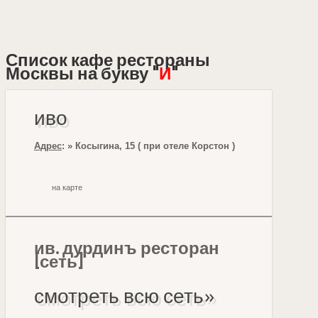
Список кафе рестораны
Москвы на букву "
И
"
иво
Адрес
: » Косыгина, 15 ( при отеле Корстон )
на карте
ив. дурдинъ ресторан
[сеть]
смотреть всю сеть»