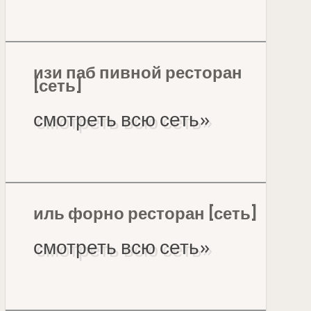
изи паб пивной ресторан
[сеть]
смотреть всю сеть»
иль форно ресторан [сеть]
смотреть всю сеть»