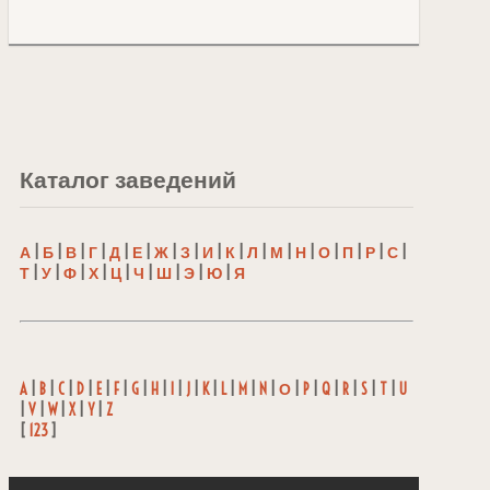
Каталог заведений
А
|
Б
|
В
|
Г
|
Д
|
Е
|
Ж
|
З
|
И
|
К
|
Л
|
М
|
Н
|
О
|
П
|
Р
|
С
|
Т
|
У
|
Ф
|
Х
|
Ц
|
Ч
|
Ш
|
Э
|
Ю
|
Я
A
|
B
|
C
|
D
|
E
|
F
|
G
|
H
|
I
|
J
|
K
|
L
|
M
|
N
|
О
|
P
|
Q
|
R
|
S
|
T
|
U
|
V
|
W
|
X
|
Y
|
Z
[
123
]