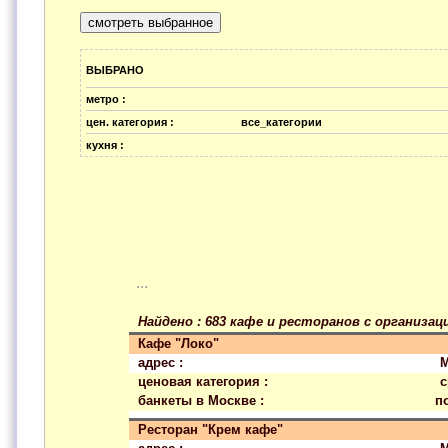
ВЫБРАНО
метро :
цен. категория :
все_категории
кухня :
...
Найдено : 683 кафе и ресторанов с организа
Кафе "Локо"
адрес :
М
ценовая категория :
с
банкеты в Москве :
п
Ресторан "Крем кафе"