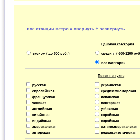
все станции метро » свернуть ÷ развернуть
Ценовая категория
эконом ( до 600 руб. )
средняя ( 600-1200 руб.
все категории
Поиск по кухне
русская
украинская
европейская
средиземноморская
французская
испанская
чешская
венгерская
английская
узбекская
китайская
корейская
индийская
еврейская
американская
латиноамериканская
авторская
редкая,экзотическая