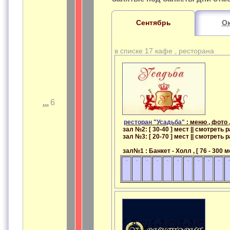
Сентябрь
О
в списке 17 кафе , ресторана
...
6
ресторан "Усадьба"
: меню , фото 
зал №2: [ 30-40 ] мест || смотрет
зал №3: [ 20-70 ] мест || смотрет
зал№1 : Банкет - Холл , [ 76 - 300 
-
-
-
-
-
-
-
-
-
-
-