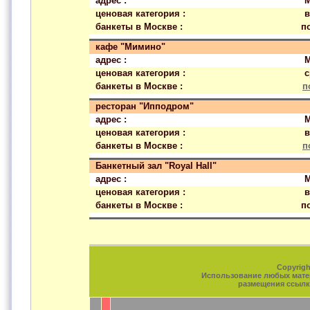
адрес :
М
ценовая категория :
в
банкеты в Москве :
п
кафе "Мимино"
адрес :
М
ценовая категория :
с
банкеты в Москве :
п
ресторан "Ипподром"
адрес :
М
ценовая категория :
в
банкеты в Москве :
п
Банкетный зал "Royal Hall"
адрес :
М
ценовая категория :
в
банкеты в Москве :
п
Copyrigh
Использование любых матер
размещения ссылки 