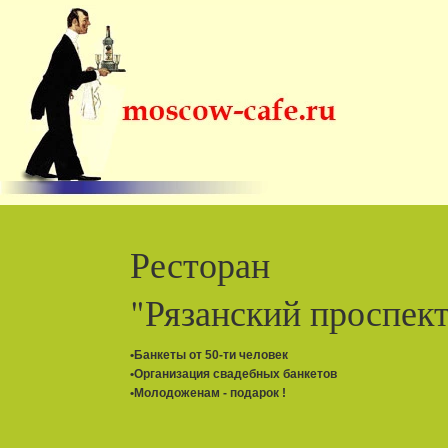
«Зелёный Дворик»
•Живая музыка с четверга- субботу !
•Банкеты от 6 до 150 гостей !
•рядом метро Петровско-Разумовская
•СУПЕР-АКЦИЯ С мая по октябрь :
•Банкеты от 1000 рублей на персону !
•Шашлыки-от 120 руб. / пиво "Баварское"-100 руб. !