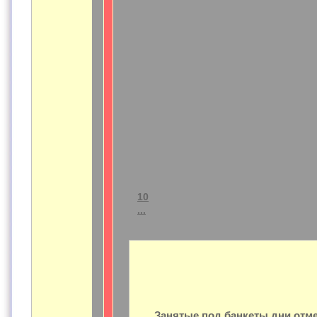
10
...
Занятые под банкеты дни отм