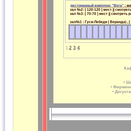
ресторанный комплекс "Вега"
: ме
зал №2: [ 120-120 ] мест || смотр
зал №3: [ 70-70 ] мест || смотрет
зал№1 : Гуси-Лебеди ( Веранда) , [
-
-
-
-
-
-
-
-
-
-
-
1
2
3
4
Каф
• Ш
• Фирменн
• Дегуст