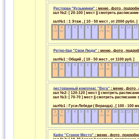
Ресторан "Кузьминки"
: меню , фото , подроб
зал №2: [ 20-100 ] мест || смотреть расписан
зал№1 : 1 Этаж , [ 10 - 50 мест , от 2000 рубл.
1
2
3
4
5
6
7
8
9
10
11
12
13
сб
вс
сб
вс
Ретро-бар "Свои Люди"
: меню , фото , подро
зал№1 : Общий , [ 10 - 50 мест , от 1100 руб. ]
1
2
3
4
5
6
7
8
9
10
11
12
13
сб
вс
сб
вс
ресторанный комплекс "Вега"
: меню , фото ,
зал №2: [ 120-120 ] мест || смотреть расписа
зал №3: [ 70-70 ] мест || смотреть расписани
зал№1 : Гуси-Лебеди ( Веранда) , [ 100 - 100 м
1
2
3
4
5
6
7
8
9
10
11
12
13
сб
вс
сб
вс
Кафе "Старое Место"
: меню , фото , подробн