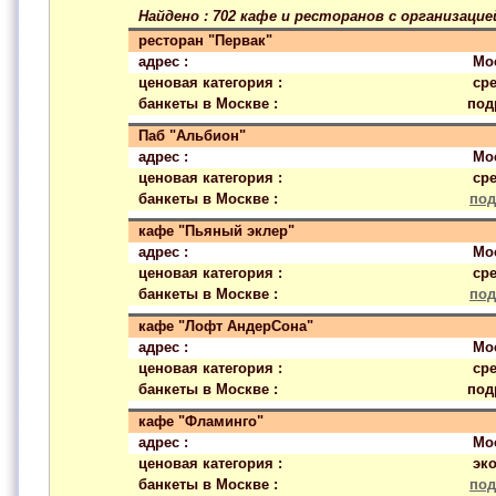
Найдено : 702 кафе и ресторанов с организаци
ресторан "Первак"
адрес :
Мо
ценовая категория :
ср
банкеты в Москве :
под
Паб "Альбион"
адрес :
Мос
ценовая категория :
ср
банкеты в Москве :
под
кафе "Пьяный эклер"
адрес :
Мо
ценовая категория :
ср
банкеты в Москве :
под
кафе "Лофт АндерСона"
адрес :
Мос
ценовая категория :
ср
банкеты в Москве :
под
кафе "Фламинго"
адрес :
Мо
ценовая категория :
эк
банкеты в Москве :
под