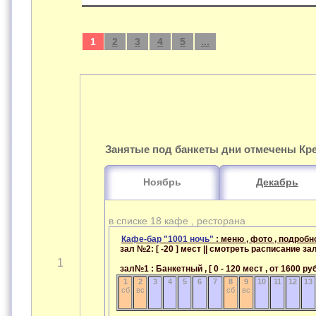
1
2
3
4
5
...
Занятые под банкеты дни отмечены Кр
Ноябрь
Декабрь
в списке 18 кафе , ресторана
Кафе-бар "1001 ночь"
: меню , фото , подробн
зал №2: [ -20 ] мест || смотреть расписание з
1
зал№1 : Банкетный , [ 0 - 120 мест , от 1600 р
1
2
3
4
5
6
7
8
9
10
11
12
13
сб
вс
сб
вс