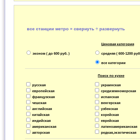
все станции метро » свернуть ÷ развернуть
Ценовая категория
эконом ( до 600 руб. )
средняя ( 600-1200 руб.
все категории
Поиск по кухне
русская
украинская
европейская
средиземноморская
французская
испанская
чешская
венгерская
английская
узбекская
китайская
корейская
индийская
еврейская
американская
латиноамериканская
авторская
редкая,экзотическая