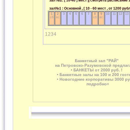
зал №2: [ 10-40 ] мест || смотреть расписани
зал№1 : Основной , [ 10 - 60 мест , от 1200 ру
1
2
3
4
5
6
7
8
9
10
11
12
13
сб
вс
сб
вс
1
2
3
4
Банкетный зал "РАЙ"
на Петровско-Разумовской предлага
• БАНКЕТЫ от 2000 руб. !
• Банкетные залы на 100 и 200 гост
• Новогодние корпоративы 3000 руб
подробно»