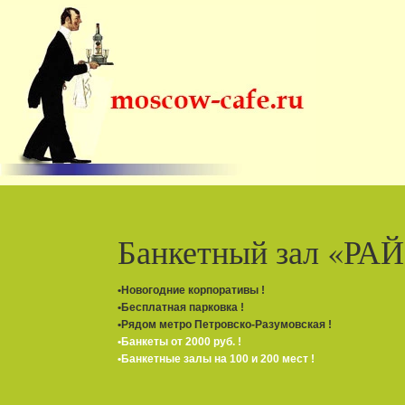
Ресторан
"Рязанский проспек
•Банкеты от 50-ти человек
•Организация свадебных банкетов
•Молодоженам - подарок !