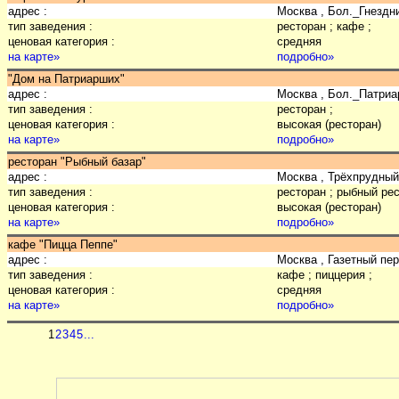
адрес :
Москва , Бол._Гнездн
тип заведения :
ресторан ; кафе ;
ценовая категория :
средняя
на карте»
подробно»
"Дом на Патриарших"
адрес :
Москва , Бол._Патриа
тип заведения :
ресторан ;
ценовая категория :
высокая (ресторан)
на карте»
подробно»
ресторан "Рыбный базар"
адрес :
Москва , Трёхпрудный
тип заведения :
ресторан ; рыбный рес
ценовая категория :
высокая (ресторан)
на карте»
подробно»
кафе "Пицца Пеппе"
адрес :
Москва , Газетный пер
тип заведения :
кафе ; пиццерия ;
ценовая категория :
средняя
на карте»
подробно»
1
2
3
4
5
...