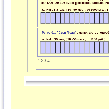
зал №2: [ 20-100 ] мест || смотреть расписан
зал№1 : 1 Этаж , [ 10 - 50 мест , от 2000 рубл.
-
-
-
-
-
-
-
-
-
-
-
-
-
-
Ретро-бар "Свои Люди"
: меню , фото , подро
зал№1 : Общий , [ 10 - 50 мест , от 1100 руб. ]
-
-
-
-
-
-
-
-
-
-
-
-
-
-
1
2
3
4