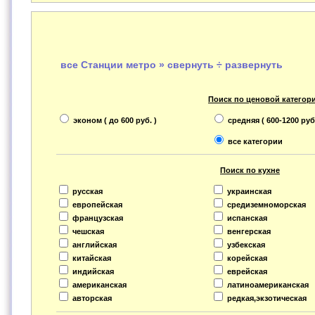
все Станции метро » свернуть ÷ развернуть
Поиск по ценовой категор
эконом ( до 600 руб. )
средняя ( 600-1200 руб.
все категории
Поиск по кухне
русская
украинская
европейская
средиземноморская
французская
испанская
чешская
венгерская
английская
узбекская
китайская
корейская
индийская
еврейская
американская
латиноамериканская
авторская
редкая,экзотическая