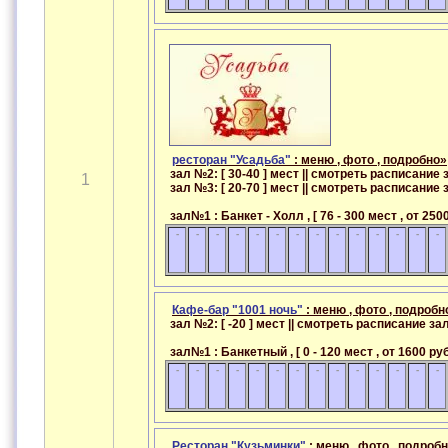
ресторан "Усадьба"
: меню , фото , подробно»
зал №2: [ 30-40 ] мест || смотреть расписани
1
зал №3: [ 20-70 ] мест || смотреть расписани
зал№1 : Банкет - Холл , [ 76 - 300 мест , от 25
-
-
-
-
-
-
-
-
-
-
-
-
-
-
Кафе-бар "1001 ночь"
: меню , фото , подробн
зал №2: [ -20 ] мест || смотреть расписание з
зал№1 : Банкетный , [ 0 - 120 мест , от 1600 р
-
-
-
-
-
-
-
-
-
-
-
-
-
-
Ресторан "Кузьминки"
: меню , фото , подроб