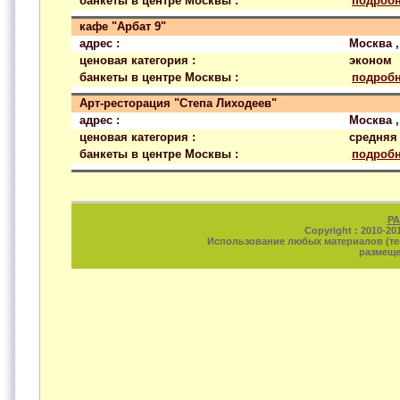
банкеты в центре Москвы :
подроб
кафе "Арбат 9"
адрес :
Москва ,
ценовая категория :
эконом
банкеты в центре Москвы :
подроб
Арт-ресторация "Степа Лиходеев"
адрес :
Москва 
ценовая категория :
средняя
банкеты в центре Москвы :
подроб
РА
Copyright : 2010-20
Использование любых материалов (тек
размеще