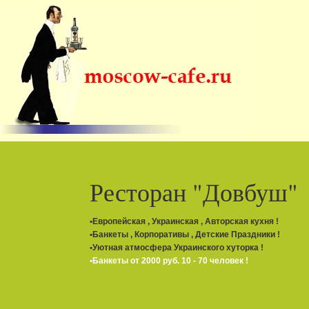
Ресторан «Астерия»
•Банкеты на высшем уровне !
•Живая музыка с четверга- субботу !
•Рязанский пр-кт, пл. Ильича, Таганка !
•Банкеты от 50 до 150 гостей !
•Оформление столика Romantik !