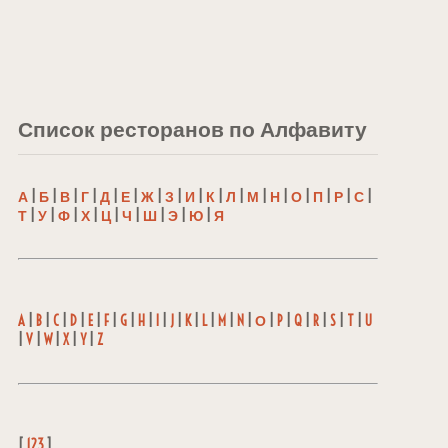
Список ресторанов по Алфавиту
А
|
Б
|
В
|
Г
|
Д
|
Е
|
Ж
|
З
|
И
|
К
|
Л
|
М
|
Н
|
О
|
П
|
Р
|
С
|
Т
|
У
|
Ф
|
Х
|
Ц
|
Ч
|
Ш
|
Э
|
Ю
|
Я
A
|
B
|
C
|
D
|
E
|
F
|
G
|
H
|
I
|
J
|
K
|
L
|
M
|
N
|
О
|
P
|
Q
|
R
|
S
|
T
|
U
|
V
|
W
|
X
|
Y
|
Z
[
123
]