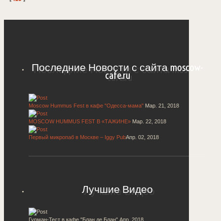
Последние Новости с сайта moscow-
cafe.ru
Moscow Hummus Fest в кафе "Одесса-мама"
Мар. 21, 2018
MOSCOW HUMMUS FEST В «ТАЖИНЕ»
Мар. 22, 2018
Первый микропаб в Москве – Iggy Pub
Апр. 02, 2018
Лучшие Видео
Гурман-Тест в кафе "Блан де Блан"
Апр, 2018