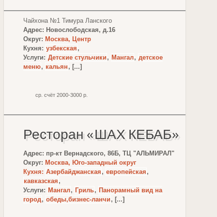
Чайхона №1 Тимура Ланского
Адрес: Новослободская, д.16
Округ:
Москва, Центр
Кухня:
узбекская
,
Услуги:
Детские стульчики
,
Мангал
,
детское
меню
,
кальян
, [...]
ср. счёт 2000-3000 р.
Ресторан «ШАХ КЕБАБ»
Адрес: пр-кт Вернадского, 86Б, ТЦ "АЛЬМИРАЛ"
Округ:
Москва, Юго-западный округ
Кухня:
Азербайджанская
,
европейская
,
кавказская
,
Услуги:
Мангал
,
Гриль
,
Панорамный вид на
город
,
обеды,бизнес-ланчи
, [...]