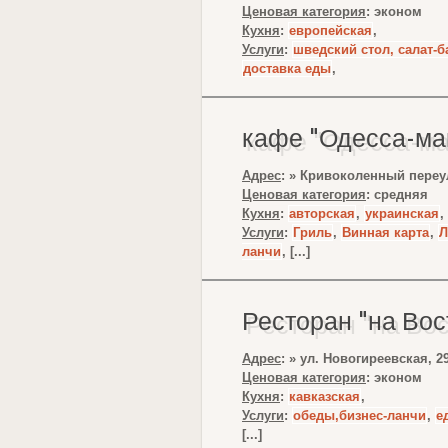
Ценовая категория
: эконом
Кухня
:
европейская
,
Услуги
:
шведский стол, салат-б
доставка еды
,
кафе "Одесса-ма
Адрес
: » Кривоколенный переуло
Ценовая категория
: средняя
Кухня
:
авторская
,
украинская
,
Услуги
:
Гриль
,
Винная карта
,
Л
ланчи
, [...]
Ресторан "на Вос
Адрес
: » ул. Новогиреевская, 29
Ценовая категория
: эконом
Кухня
:
кавказская
,
Услуги
:
обеды,бизнес-ланчи
,
е
[...]