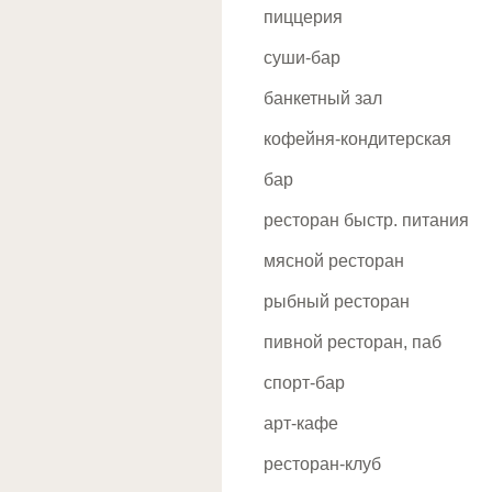
А
пиццерия
Авиамоторная
суши-бар
Автозаводская
банкетный зал
Академическая
кофейня-кондитерская
Алексеевская
бар
Алтуфьево
ресторан быстр. питания
Аннино
мясной ресторан
Аэропорт
рыбный ресторан
Б
пивной ресторан, паб
Бабушкинская
спорт-бар
Багратионовская
арт-кафе
Бауманская
ресторан-клуб
Беговая