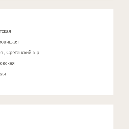
Ы
тская
ровицкая
я , Сретенский б-р
ховская
кая
ая
енская
вская