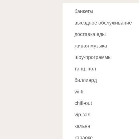
Водный стадион
немецкая
банкеты
Войковская
чешская
выездное обслуживание
Волгоградский проспект
венгерская
доставка еды
Волжская
международная
живая музыка
Волоколамское
английская
шоу-программы
Воробьевы Горы
узбекская
танц. пол
Выставочная
японская
биллиард
Выхино
китайская
Д
wi-fi
корейская
Динамо
chill-out
юго-восточная
Дмитровская
vip-зал
индийская
Домодедовская
кальян
еврейская
Достоевская
караоке