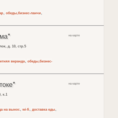
ар
,
обеды,бизнес-ланчи
,
ма"
на карте
к, д. 10, стр.5
етняя веранда
,
обеды,бизнес-
токе"
на карте
, к.1
да на вынос
,
wi-fi
,
доставка еды
,