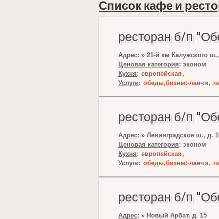
Список кафе и рест
ресторан б/п "О
Адрес
: » 21-й км Калужского ш
Ценовая категория
: эконом
Кухня
:
европейская
,
Услуги
:
обеды,бизнес-ланчи
,
п
ресторан б/п "О
Адрес
: » Ленинградское ш., д. 1
Ценовая категория
: эконом
Кухня
:
европейская
,
Услуги
:
обеды,бизнес-ланчи
,
п
ресторан б/п "О
Адрес
: » Новый Арбат, д. 15