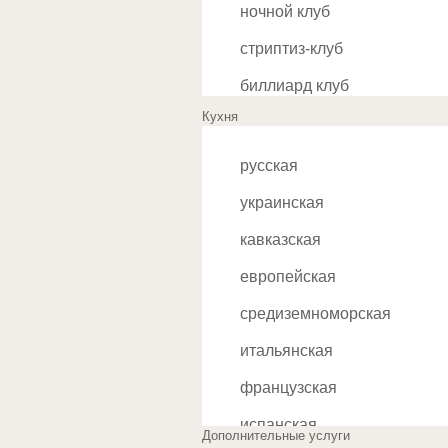
ночной клуб
Белорусская
стриптиз-клуб
Беляево
биллиард клуб
Бибирево
Кухня
Ботанический сад
русская
Братиславская
украинская
Бульвар Адмирала Ушакова
кавказская
Бульвар Дмитрия Донского
европейская
Борисово
В
средиземноморская
Варшавская
итальянская
ВДНХ
французская
Владыкино
испанская
Дополнительные услуги