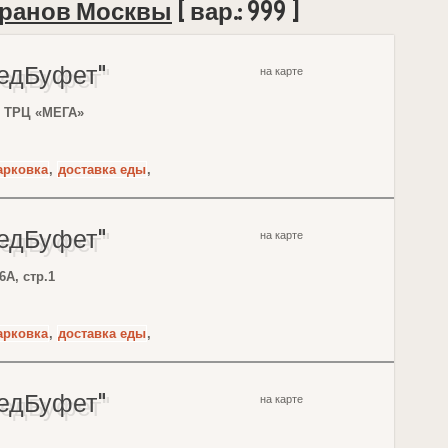
оранов Москвы
[ вар.: 999 ]
бедБуфет"
на карте
., ТРЦ «МЕГА»
арковка
,
доставка еды
,
бедБуфет"
на карте
6А, стр.1
арковка
,
доставка еды
,
бедБуфет"
на карте