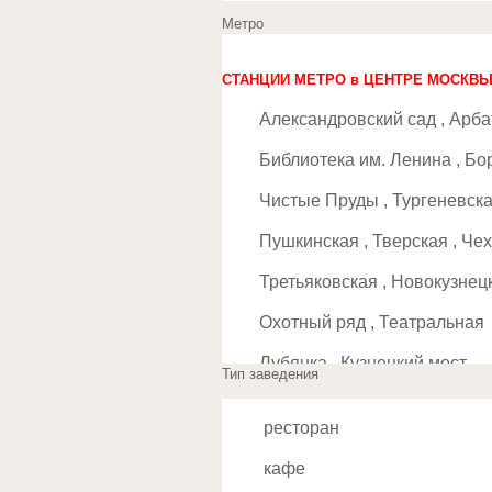
Метро
СТАНЦИИ МЕТРО в ЦЕНТРЕ МОСКВ
Александровский сад , Арба
Библиотека им. Ленина , Бо
Чистые Пруды , Тургеневска
Пушкинская , Тверская , Че
Третьяковская , Новокузнец
Охотный ряд , Театральная
Лубянка , Кузнецкий мост
Тип заведения
Добрынинская , Серпуховск
ресторан
Баррикадная , Краснопресн
кафе
Новослободская , Менделее