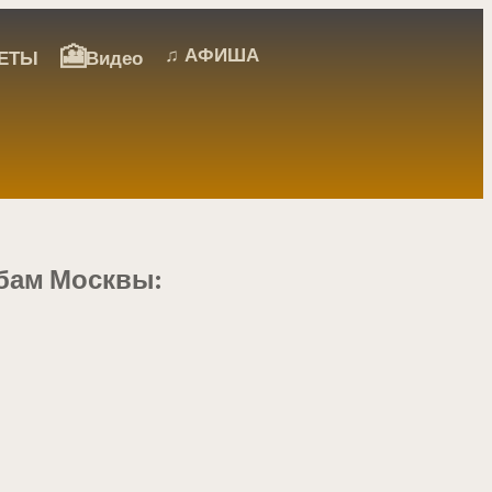
🎦
♫ АФИША
ЕТЫ
Видео
убам Москвы: