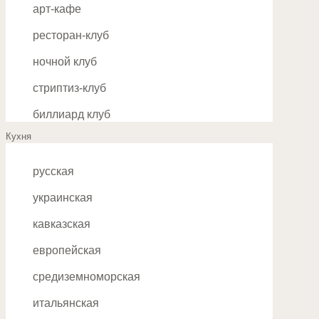
Багратионовская
арт-кафе
Бауманская
ресторан-клуб
Беговая
ночной клуб
Белорусская
стриптиз-клуб
Беляево
биллиард клуб
Кухня
Бибирево
Ботанический сад
русская
Братиславская
украинская
Бульвар Адмирала Ушакова
кавказская
Бульвар Дмитрия Донского
европейская
Борисово
средиземноморская
В
итальянская
Варшавская