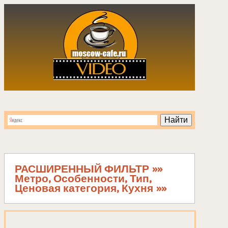
РАСШИРЕННЫЙ ФИЛЬТР »»
Метро, Особенности, Тип,
Ценовая категория, Кухня »»