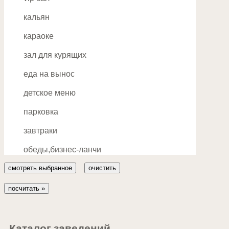
Дмитровская
индийская
кальян
Домодедовская
еврейская
караоке
Достоевская
арабская
зал для курящих
Дубровка
американская
И-З
еда на вынос
латиноамериканская
Измайловская
детское меню
фьюжн
Зябликово
парковка
К
авторская
завтраки
Калужская
редкая,экзотическая
обеды,бизнес-ланчи
Кантемировская
Каховская
Каширская
Киевская
Каталог заведений