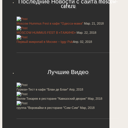
Последние Новости с сайта moscow-
cafe.ru
Курская, Чкаловская
Кутузовская
Moscow Hummus Fest в кафе "Одесса-мама"
Мар. 21, 2018
Л
MOSCOW HUMMUS FEST В «ТАЖИНЕ»
Мар. 22, 2018
Ленинский проспект
Первый микропаб в Москве – Iggy Pub
Апр. 02, 2018
Люблино
М
Лучшие Видео
Марьина Роща
Марьино
Гурман-Тест в кафе "Блан де Блан"
Апр, 2018
Маяковская
Вилли Токарев в ресторане "Кавказский дворик"
Мар, 2018
Медведково
группа "Воровайки в ресторане "Сим-Сим"
Мар, 2018
Международная
Митино