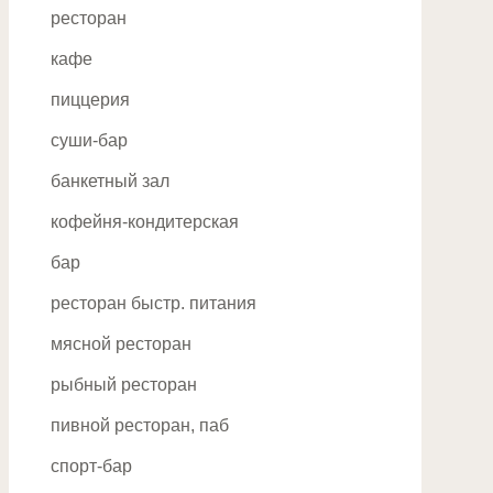
Добрынинская , Серпуховская
ресторан
Баррикадная , Краснопресненская
кафе
Новослободская , Менделеевская
пиццерия
А
суши-бар
Авиамоторная
банкетный зал
Автозаводская
кофейня-кондитерская
Академическая
бар
Алексеевская
ресторан быстр. питания
Алтуфьево
мясной ресторан
Аннино
рыбный ресторан
Аэропорт
пивной ресторан, паб
Б
Бабушкинская
спорт-бар