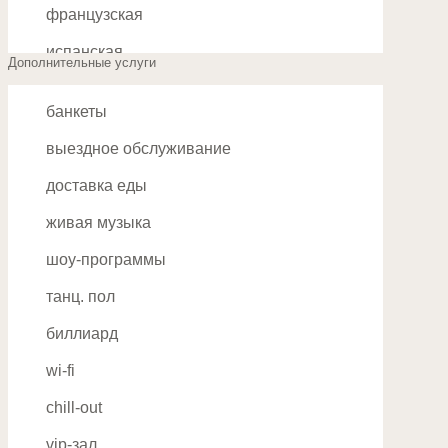
французская
ВДНХ
испанская
Дополнительные услуги
Владыкино
немецкая
Водный стадион
банкеты
чешская
Войковская
выездное обслуживание
венгерская
Волгоградский проспект
доставка еды
международная
Волжская
живая музыка
английская
Волоколамское
шоу-программы
узбекская
Воробьевы Горы
танц. пол
японская
Выставочная
биллиард
китайская
Выхино
wi-fi
Д
корейская
chill-out
Динамо
юго-восточная
vip-зал