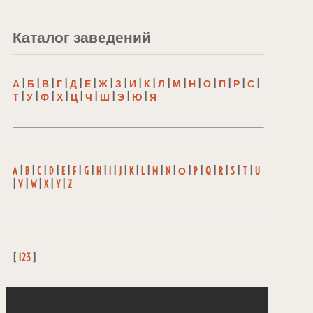
Каталог заведений
А
|
Б
|
В
|
Г
|
Д
|
Е
|
Ж
|
З
|
И
|
К
|
Л
|
М
|
Н
|
О
|
П
|
Р
|
С
|
Т
|
У
|
Ф
|
Х
|
Ц
|
Ч
|
Ш
|
Э
|
Ю
|
Я
A
|
B
|
C
|
D
|
E
|
F
|
G
|
H
|
I
|
J
|
K
|
L
|
M
|
N
|
О
|
P
|
Q
|
R
|
S
|
T
|
U
|
V
|
W
|
X
|
Y
|
Z
[
123
]