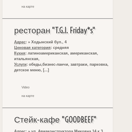
на карте
ресторан "T.G.I. Friday*s"
Адрес
: » Ходынский бул., 4
Ценовая категория
: средняя
Кухня
: латиноамериканская, американская,
итальянская,
Услуги
: обеды,бизнес-ланчи, завтраки, парковка,
детское меню, [...]
Video
на карте
Стейк-кафе "GOODBEEF"
Адрес
: » ул. Авиаконструктора Микояна,14 к.3