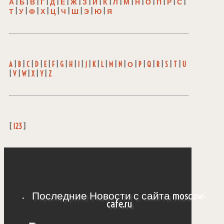
А
|
Б
|
В
|
Г
|
Д
|
Е
|
Ж
|
З
|
И
|
К
|
Л
|
М
|
Н
|
О
|
П
|
Р
|
С
|
Т
|
У
|
Ф
|
Х
|
Ц
|
Ч
|
Ш
|
Э
|
Ю
|
Я
A
|
B
|
C
|
D
|
E
|
F
|
G
|
H
|
I
|
J
|
K
|
L
|
M
|
N
|
О
|
P
|
Q
|
R
|
S
|
T
|
U
|
V
|
W
|
X
|
Y
|
Z
[
123
]
Последние Новости с сайта moscow-
cafe.ru