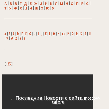
А
|
Б
|
В
|
Г
|
Д
|
Е
|
Ж
|
З
|
И
|
К
|
Л
|
М
|
Н
|
О
|
П
|
Р
|
С
|
Т
|
У
|
Ф
|
Х
|
Ц
|
Ч
|
Ш
|
Э
|
Ю
|
Я
A
|
B
|
C
|
D
|
E
|
F
|
G
|
H
|
I
|
J
|
K
|
L
|
M
|
N
|
О
|
P
|
Q
|
R
|
S
|
T
|
U
|
V
|
W
|
X
|
Y
|
Z
[
123
]
Последние Новости с сайта moscow-
cafe.ru