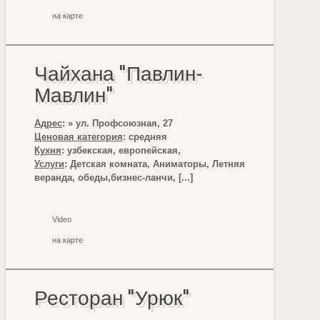
на карте
Чайхана "Павлин-
Мавлин"
Адрес
: » ул. Профсоюзная, 27
Ценовая категория
: средняя
Кухня
: узбекская, европейская,
Услуги
: Детская комната, Аниматоры, Летняя
веранда, обеды,бизнес-ланчи, [...]
Video
на карте
Ресторан "Урюк"