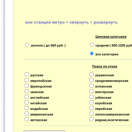
все станции метро » свернуть ÷ развернуть
Ценовая категория
эконом ( до 600 руб. )
средняя ( 600-1200 руб.
все категории
Поиск по кухне
русская
украинская
европейская
средиземноморская
французская
испанская
чешская
венгерская
английская
узбекская
китайская
корейская
индийская
еврейская
американская
латиноамериканская
авторская
редкая,экзотическая