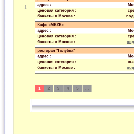
адрес :
Мос
1
ценовая категория :
ср
банкеты в Москве :
под
Кафе «MEZE»
адрес :
Мос
ценовая категория :
ср
банкеты в Москве :
под
ресторан "Голубка"
адрес :
Мос
ценовая категория :
вы
банкеты в Москве :
под
1
2
3
4
5
...