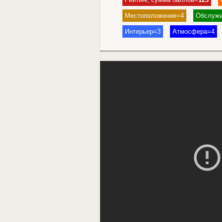
Местоположение=4
Обслужи
Интерьер=3
Атмосфера=4