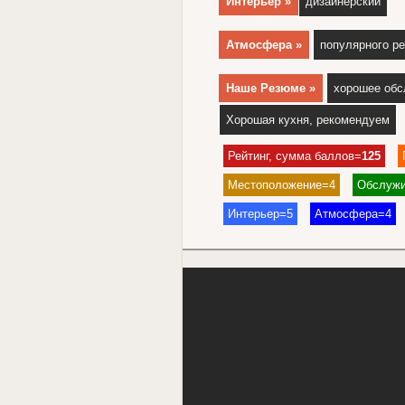
Интерьер »
дизайнерский
Атмосфера »
популярного р
Наше Резюме »
хорошее обс
Хорошая кухня, рекомендуем
Рейтинг, сумма баллов=
125
Местоположение=4
Обслужи
Интерьер=5
Атмосфера=4