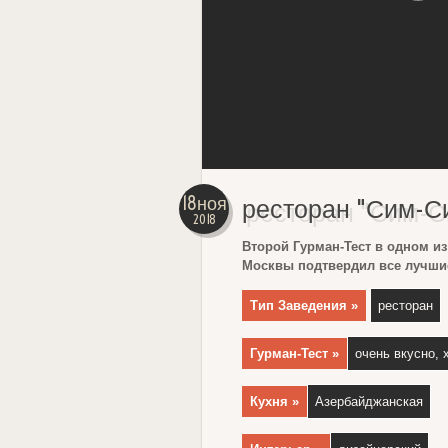
18ноя
ресторан "Сим-С
2018
Второй Гурман-Тест в одном и
Москвы подтвердил все лучшие
Тип Заведения »
ресторан
Гурман-Тест »
очень вкусно, 
Кухня »
Азербайджанская