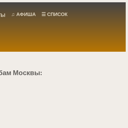
♫ АФИША
☰ СПИСОК
ТЫ
убам Москвы: