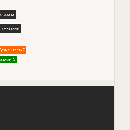
есторана
луживание
Гурман-тест=7
вание=5