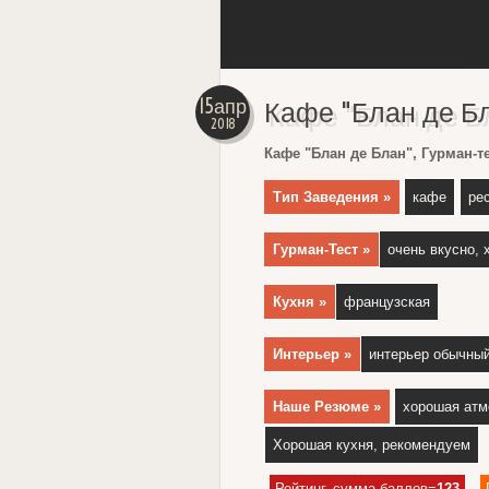
15апр
Кафе "Блан де Б
2018
Кафе "Блан де Блан", Гурман-тес
Тип Заведения »
кафе
ре
Гурман-Тест »
очень вкусно, 
Кухня »
французская
Интерьер »
интерьер обычны
Наше Резюме »
хорошая ат
Хорошая кухня, рекомендуем
Рейтинг, сумма баллов=
123