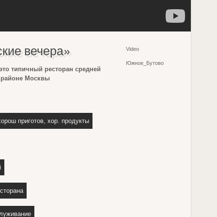
ские вечера»
Video
Южное_Бутово
 это типичный ресторан средней
 районе Москвы
хорош приготов, хор. продукты
й
есторана
луживание