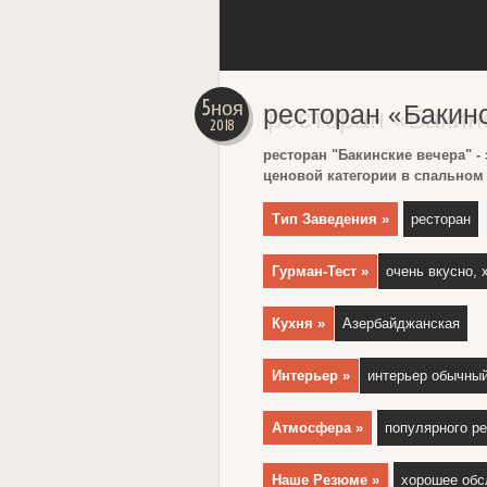
5ноя
ресторан «Бакин
2018
ресторан "Бакинские вечера" -
ценовой категории в спальном
Тип Заведения »
ресторан
Гурман-Тест »
очень вкусно, 
Кухня »
Азербайджанская
Интерьер »
интерьер обычны
Атмосфера »
популярного р
Наше Резюме »
хорошее обс