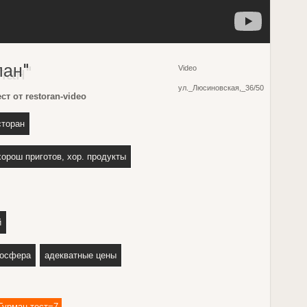
лан"
Video
ул._Люсиновская,_36/50
т от restoran-video
сторан
хорош приготов, хор. продукты
й
мосфера
адекватные цены
Гурман-тест=7