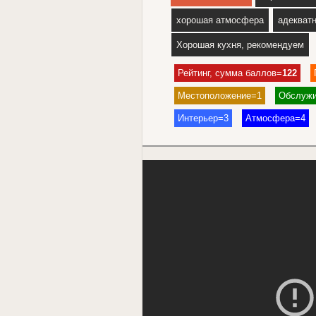
хорошая атмосфера
адекват
Хорошая кухня, рекомендуем
Рейтинг, сумма баллов=
122
Местоположение=1
Обслужи
Интерьер=3
Атмосфера=4