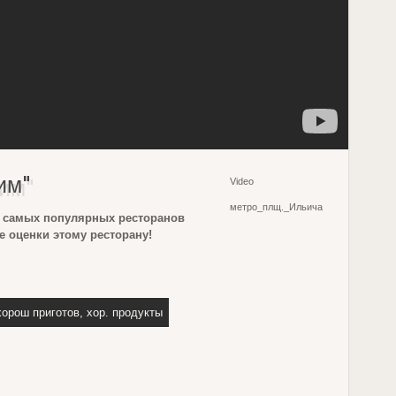
им"
Video
метро_плщ._Ильича
з самых популярных ресторанов
 оценки этому ресторану!
хорош приготов, хор. продукты