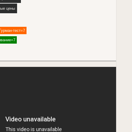
ные цены
Гурман-тест=7
вание=7