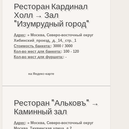
Ресторан Кардинал
Холл → Зал
"Изумрудный город"
Адрес
: » Москва, Северо-восточный округ
Хибинский_проезд,_д._14,_стр._1
Стоимость банкета:
: 3000 / 3000
Кол-во мест для банкета:
: 100 - 120
Кол-во мест для фуршета:
: -
на Яндекс-карте
Ресторан "Альковъ" →
Каминный зал
Адрес
: » Москва, Северо-восточный округ
Москва, Тихвинская улица, д.2