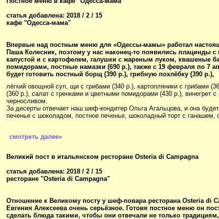
Постное меню в кафе "Одесса-мама"
статья добавлена: 2018 / 2 / 15
кафе "Одесса-мама"
Впервые над постным меню для «Одессы-мамы» работал настоящ
Паша Колесник, поэтому у нас наконец-то появились плацинды с 
капустой и с картофелем, галушки с жареным луком, квашеные б
помидорами, постные намазки (690 р.), также с 19 февраля по 7 
будет готовить постный борщ (390 р.), грибную похлёбку (390 р.),
лёгкий овощной суп, щи с грибами (340 р.), картопляники с грибами (3
(360 р.), салат с гренками и цветными помидорами (430 р.), винегре
черносливом.
За десерты отвечает наш шеф-кондитер Ольга Агальцова, и она буде
печенье с шоколадом, постное печенье, шоколадный торт с ганашем, 
смотреть далее»
Великий пост в итальянском ресторане Osteria di Campagna
статья добавлена: 2018 / 2 / 15
ресторане "Osteria di Campagna"
Отношение к Великому посту у шеф-повара ресторана Osteria di 
Евгения Алексеева очень серьёзное. Готовя постное меню он пос
сделать блюда такими, чтобы они отвечали не только традициям,