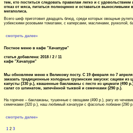
тем, кто поститься следовать правилам легко и с удовольствием 
отказ от мяса, питаться полноценно и оставаться выносливыми 
мегаполиса.
Всего шеф приготовил двадцать блюд, среди которых овощные рулеты 
узбекскими розовыми томатами, с каперсами, маслинами, рукколой, баз
смотреть далее»
Постное меню в кафе "Хачапури"
статья добавлена: 2018 / 2 / 11
кафе "Хачапури"
Мы обновляем меню к Великому посту. С 19 февраля по 7 апрел
заказать традиционные холодные грузинские закуски: сациви из 
капусты (330 р.), квашенные баклажаны с песто из цицмати (490 р.
салат со шпинатом, запечённой тыквой и семечками (290 р.).
На горячее – баклажаны, тушенные с овощами (490 р.), рагу из чечевиц
семечками (320 р.), наш любимый хачапури с фасолью лобиани (290 р.
смотреть далее»
1
2
3