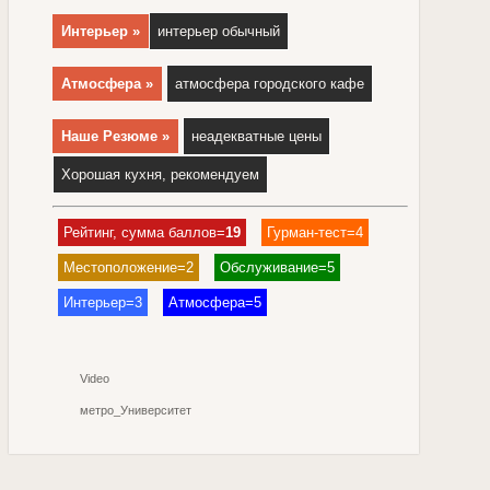
Интерьер »
интерьер обычный
Атмосфера »
атмосфера городского кафе
Наше Резюме »
неадекватные цены
Хорошая кухня, рекомендуем
Рейтинг, сумма баллов=
19
Гурман-тест=4
Местоположение=2
Обслуживание=5
Интерьер=3
Атмосфера=5
Video
метро_Университет