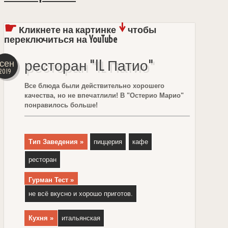
☛
↓
Кликнете на картинке
чтобы
переключиться на YouTube
ресторан "IL Патио"
1сен
2019
Все блюда были действительно хорошего
качества, но не впечатлили! В "Остерио Марио"
понравилось больше!
Тип Заведения »
пиццерия
кафе
ресторан
Гурман Тест »
не всё вкусно и хорошо приготов.
Кухня »
итальянская