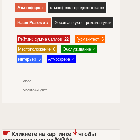
Атмосфера »
атмосфера городского кафе
Наше Резюме »
Хорошая кухня, рекомендуем
Рейтинг, сумма баллов=
22
Гурман-тест=5
Местоположение=6
Обслуживание=4
Интерьер=3
Атмосфера=4
Video
Москва>>центр
☛
↓
Кликнете на картинке
чтобы
переключиться на YouTube