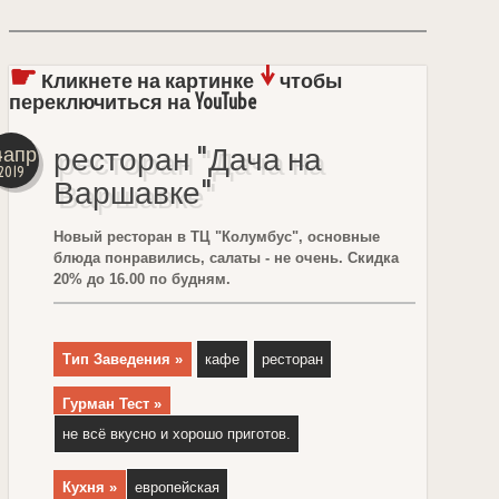
☛
↓
Кликнете на картинке
чтобы
переключиться на YouTube
ресторан "Дача на
4апр
2019
Варшавке"
Новый ресторан в ТЦ "Колумбус", основные
блюда понравились, салаты - не очень. Скидка
20% до 16.00 по будням.
Тип Заведения »
кафе
ресторан
Гурман Тест »
не всё вкусно и хорошо приготов.
Кухня »
европейская