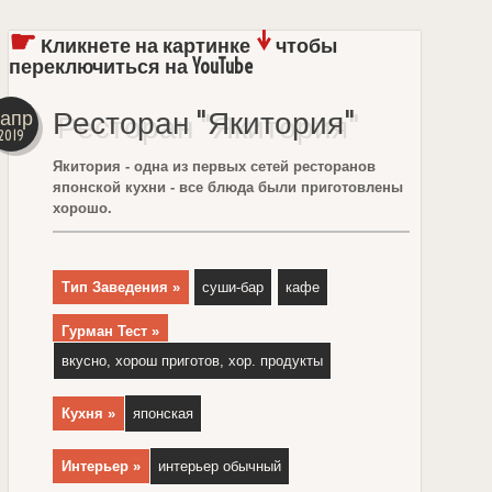
☛
↓
Кликнете на картинке
чтобы
переключиться на YouTube
Ресторан "Якитория"
5апр
2019
Якитория - одна из первых сетей ресторанов
японской кухни - все блюда были приготовлены
хорошо.
Тип Заведения »
суши-бар
кафе
Гурман Тест »
вкусно, хорош приготов, хор. продукты
Кухня »
японская
Интерьер »
интерьер обычный