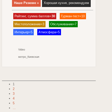
Наше Резюме »
Хорошая кухня, рекомендуем
Рейтинг, сумма баллов=
30
Гурман-тест=10
Местоположение=3
Обслуживание=7
Интерьер=5
Атмосфера=5
Video
метро_Киевская
1
2
3
4
5
...