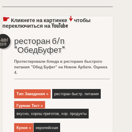
☛
↓
Кликнете на картинке
чтобы
переключиться на YouTube
ресторан б/п
4авг
2019
"ОбедБуфет"
Протестировали блюда в ресторане быстрого
питания "Обед Буфет" на Новом Арбате. Оценка
4.
Тип Заведения »
ресторан быстр. питания
Гурман Тест »
вкусно, хорош приготов, хор. продукты
Кухня »
европейская