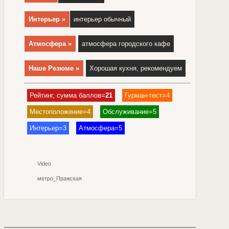
Интерьер »
интерьер обычный
Атмосфера »
атмосфера городского кафе
Наше Резюме »
Хорошая кухня, рекомендуем
Рейтинг, сумма баллов=
21
Гурман-тест=4
Местоположение=4
Обслуживание=5
Интерьер=3
Атмосфера=5
Video
метро_Пражская