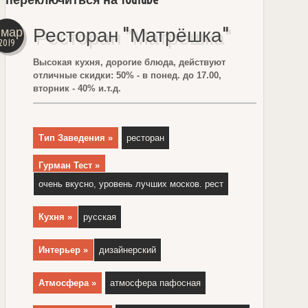
Ресторан "Матрёшка"
5мар
2019
Высокая кухня, дорогие блюда, действуют
отличные скидки: 50% - в понед. до 17.00,
вторник - 40% и.т.д.
Тип Заведения »
ресторан
Гурман Тест »
очень вкусно, уровень лучших москов. рест
Кухня »
русская
Интерьер »
дизайнерский
Атмосфера »
атмосфера пафосная