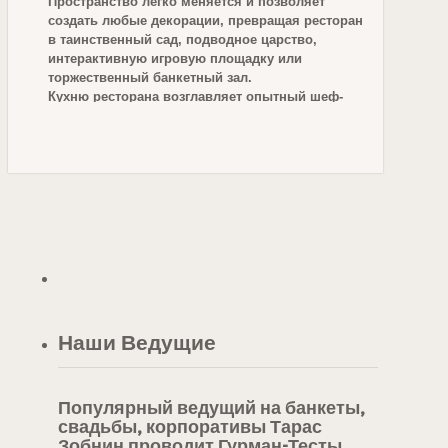
Пространство легко меняется и позволяет
создать любые декорации, превращая ресторан
в таинственный сад, подводное царство,
интерактивную игровую площадку или
торжественный банкетный зал.
Кухню ресторана возглавляет опытный шеф-
повар Алексей Подлесных, за плечами которого
работа в известных московских проектах и
популярных заведениях Гонгконга, Милана,
Лондона. В новом multicuisine меню Алексей
Подлесных интерпретирует рецепты
европейской, японской и восточной кухни.
тел. 8 (985) 774-12-05
e-mail:
chalet-berezka@mail.ru
/ www.
chaletberezka.ru
Наши Ведущие
Популярный ведущий на банкеты,
свадьбы, корпоративы Тарас
Зобнин проводит Гурман-Тесты