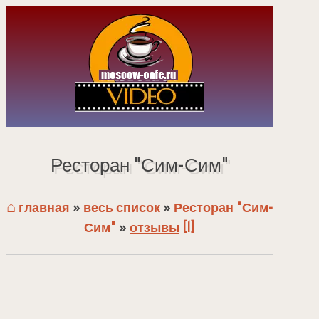
Ресторан "Сим-Сим"
⌂
главная
»
весь список
»
Ресторан "Сим-
Сим"
»
отзывы
[1]