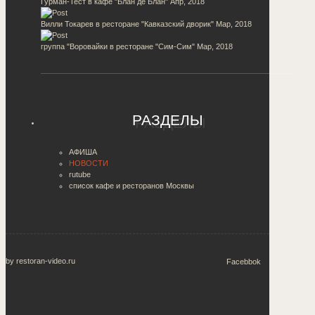
Гурман-Тест в кафе "Блан де Блан"
Апр, 2018
Вилли Токарев в ресторане "Кавказский дворик"
Мар, 2018
группа "Воровайки в ресторане "Сим-Сим"
Мар, 2018
РАЗДЕЛЫ
АФИША
НОВОСТИ
rutube
список кафе и ресторанов Москвы
by restoran-video.ru
Facebbok