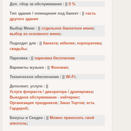
Доп. сбор за обслуживание : ||
0 %
Тип здания / помещения под банкет : ||
часть
другого здания
Выбор Меню : ||
отдельное банкетное меню
;
выбор из основного меню
;
Подходит для : ||
банкета
;
юбилея
;
корпоратива
;
свадьбы
;
Парковка : ||
парковка бесплатная
Варианты музыки : ||
Фоновая
;
Техническое обеспечение : ||
Wi-Fi
;
Дополнит. услуги : ||
Услуги флориста / декоратора / драпировка
;
Выездное обслуживание - кейтеринг
;
Организация праздников
;
Заказ Тортов
;
есть
Гардероб
;
Бонусы и Скидки : ||
Можно приносить свой
алкоголь
;