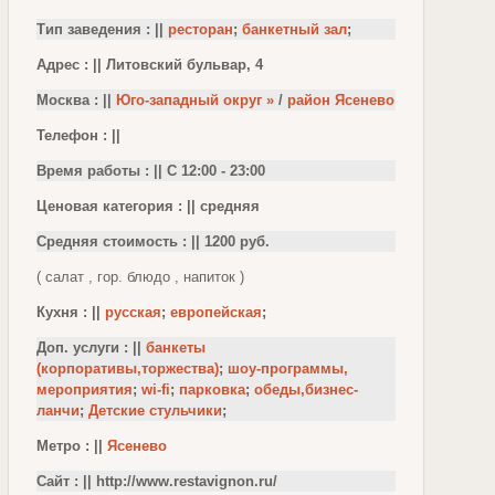
Тип заведения : ||
ресторан
;
банкетный зал
;
Адрес : || Литовский бульвар, 4
Москва : ||
Юго-западный округ »
/
район Ясенево
Телефон : ||
Время работы : || С 12:00 - 23:00
Ценовая категория : || средняя
Средняя стоимость : || 1200 руб.
( салат , гор. блюдо , напиток )
Кухня : ||
русская
;
европейская
;
Доп. услуги : ||
банкеты
(корпоративы,торжества)
;
шоу-программы,
мероприятия
;
wi-fi
;
парковка
;
обеды,бизнес-
ланчи
;
Детские стульчики
;
Метро : ||
Ясенево
Сайт : || http://www.restavignon.ru/