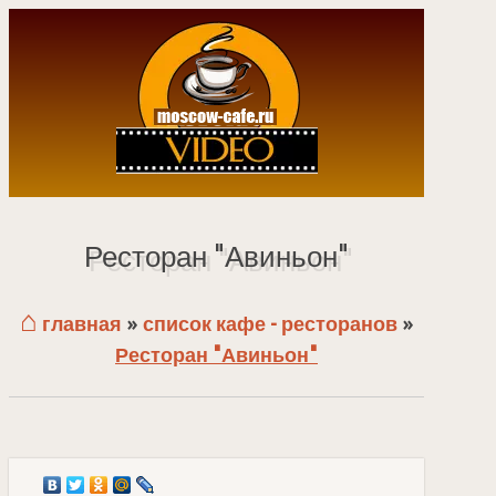
Ресторан "Авиньон"
⌂
главная
»
список кафе - ресторанов
»
Ресторан "Авиньон"