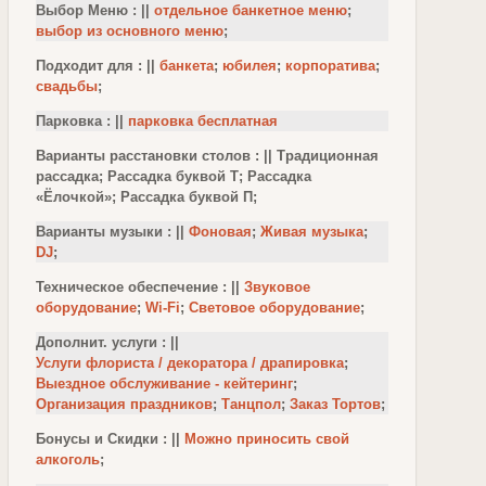
Выбор Меню : ||
отдельное банкетное меню
;
выбор из основного меню
;
Подходит для : ||
банкета
;
юбилея
;
корпоратива
;
свадьбы
;
Парковка : ||
парковка бесплатная
Варианты расстановки столов : || Традиционная
рассадка; Рассадка буквой Т; Рассадка
«Ёлочкой»; Рассадка буквой П;
Варианты музыки : ||
Фоновая
;
Живая музыка
;
DJ
;
Техническое обеспечение : ||
Звуковое
оборудование
;
Wi-Fi
;
Световое оборудование
;
Дополнит. услуги : ||
Услуги флориста / декоратора / драпировка
;
Выездное обслуживание - кейтеринг
;
Организация праздников
;
Танцпол
;
Заказ Тортов
;
Бонусы и Скидки : ||
Можно приносить свой
алкоголь
;