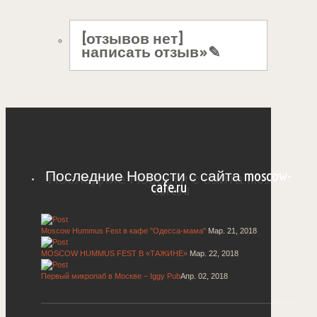
[отзывов нет]
написать отзыв»✎
Последние Новости с сайта moscow-
cafe.ru
Moscow Hummus Fest в кафе "Одесса-мама"
Мар. 21, 2018
MOSCOW HUMMUS FEST В «ТАЖИНЕ»
Мар. 22, 2018
Первый микропаб в Москве – Iggy Pub
Апр. 02, 2018