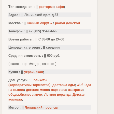
Тип заведения : ||
ресторан
;
кафе
;
Адрес : || Ленинский пр-т, д.37
Москва : ||
Южный округ »
/
район Донской
Телефон : || +7 (495) 954-64-66
Время работы : || С 09-00 до 24-00
Ценовая категория : || средняя
Средняя стоимость : || 600 руб.
( салат , гор. блюдо , напиток )
Кухня : ||
украинская
;
Доп. услуги : ||
банкеты
(корпоративы,торжества)
;
доставка еды
;
wi-fi
;
еда
на вынос
;
детское меню
;
парковка
;
завтраки
;
обеды,бизнес-ланчи
;
Летняя веранда
;
Детская
комната
;
Метро : ||
Ленинский проспект