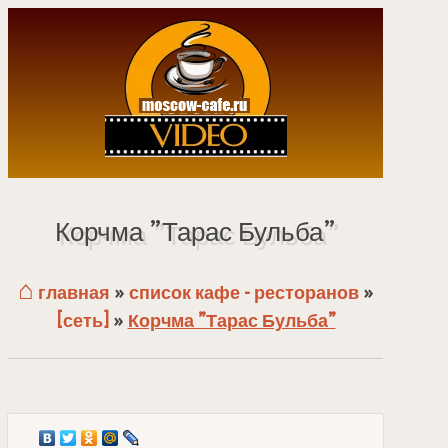
Корчма ”Тарас Бульба”
⌂
главная
»
список кафе - ресторанов
»
[сеть]
»
Корчма ”Тарас Бульба”