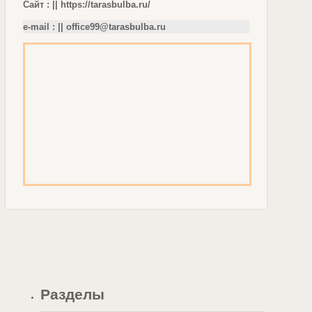
Сайт : || https://tarasbulba.ru/
e-mail : ||
office99@tarasbulba.ru
Разделы