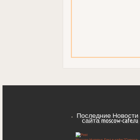
Последние Новости 
сайта moscow-cafe.ru
Moscow Hummus Fest в кафе "Одесса-