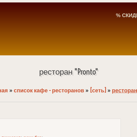
% СКИД
ресторан "Pronto"
ная
»
список кафе - ресторанов
»
[сеть]
»
ресторан 