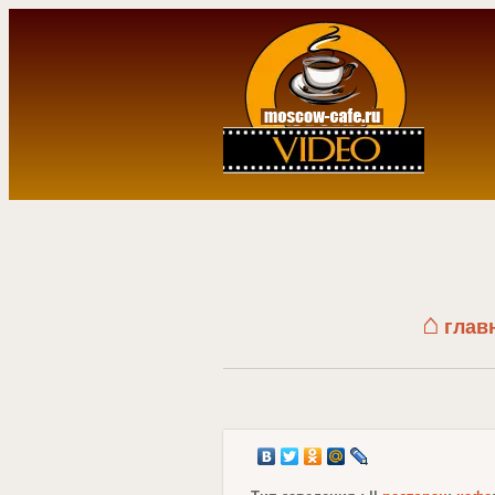
⌂
глав