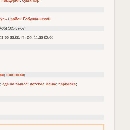
;
пиццерия
;
суши-бар
;
уг »
/
район Бабушкинский
(495) 505-57-57
1:00-00:00; Пт,Сб: 11:00-02:00
ая
;
японская
;
;
еда на вынос
;
детское меню
;
парковка
;