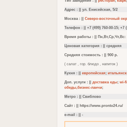
Тип заведения : ||
ресторан
;
кафе
Адрес : || ул. Енисейская, 5/2
Москва : ||
Северо-восточный окр
Телефон : || +7 (499) 760-00-15; +7 
Время работы : || Пн,Вт,Ср,Чт,Вс: 1
Ценовая категория : || средняя
Средняя стоимость : || 900 р.
( салат , гор. блюдо , напиток )
Кухня : ||
европейская
;
итальянск
Доп. услуги : ||
доставка еды
;
wi-fi
обеды,бизнес-ланчи
;
Метро : || Свиблово
Сайт : || https://www.pronto24.ru/
e-mail : || -