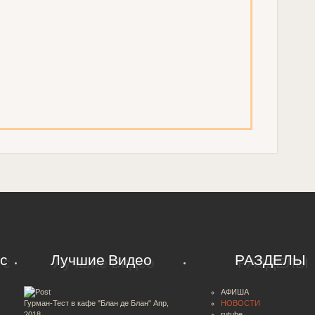
с
Лучшие Видео
РАЗДЕЛЫ
АФИША
Гурман-Тест в кафе "Блан де Блан"
Апр,
НОВОСТИ
2018
rutube