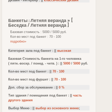
Дизайн - Интерьер : ||
классический дизайн
Банкеты : Летняя веранда » [
Беседка / Летняя веранда ]
Базовая стоимость : 5000 / 5000 руб.
Кол-во мест под банкет : 70 - 100
подробно»
Категория зала под банкет : ||
высокая
Базовая Стоимость банкета на 1-го человека
( пятн.-воскр. / понед. - четв. ) : ||
5000
/
5000
руб.
Кол-во мест под банкет : ||
70
-
100
Кол-во мест под фуршет : ||
70
-
100
Доп. сбор за обслуживание : ||
0 %
Тип здания / помещения под банкет : ||
часть
другого здания
Выбор Меню : ||
выбор из основного меню
;