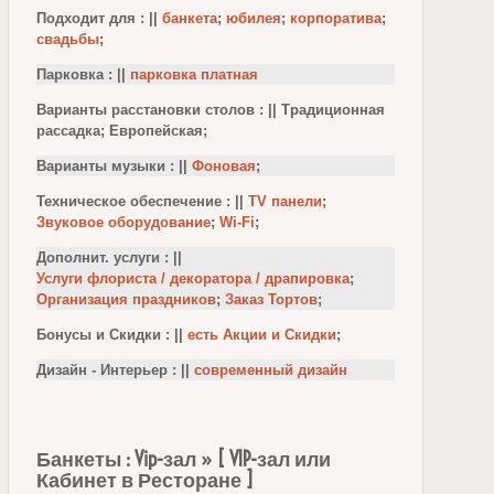
Подходит для : ||
банкета
;
юбилея
;
корпоратива
;
свадьбы
;
Парковка : ||
парковка платная
Варианты расстановки столов : || Традиционная
рассадка; Европейская;
Варианты музыки : ||
Фоновая
;
Техническое обеспечение : ||
TV панели
;
Звуковое оборудование
;
Wi-Fi
;
Дополнит. услуги : ||
Услуги флориста / декоратора / драпировка
;
Организация праздников
;
Заказ Тортов
;
Бонусы и Скидки : ||
есть Акции и Скидки
;
Дизайн - Интерьер : ||
современный дизайн
Банкеты : Vip-зал » [ VIP-зал или
Кабинет в Ресторане ]