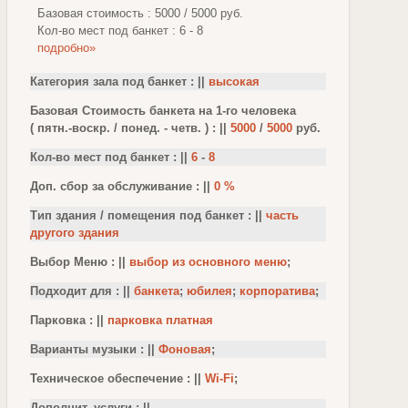
Базовая стоимость : 5000 / 5000 руб.
Кол-во мест под банкет : 6 - 8
подробно»
Категория зала под банкет : ||
высокая
Базовая Стоимость банкета на 1-го человека
( пятн.-воскр. / понед. - четв. ) : ||
5000
/
5000
руб.
Кол-во мест под банкет : ||
6
-
8
Доп. сбор за обслуживание : ||
0 %
Тип здания / помещения под банкет : ||
часть
другого здания
Выбор Меню : ||
выбор из основного меню
;
Подходит для : ||
банкета
;
юбилея
;
корпоратива
;
Парковка : ||
парковка платная
Варианты музыки : ||
Фоновая
;
Техническое обеспечение : ||
Wi-Fi
;
Дополнит. услуги : ||