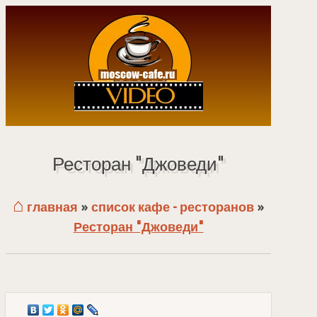
Ресторан "Джоведи"
⌂
главная
»
список кафе - ресторанов
»
Ресторан "Джоведи"