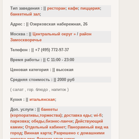
Тип заведения : ||
ресторан
;
кафе
;
пиццерия
;
банкетный зал
;
Адрес : || Озерковская набережная, 26
Москва : ||
Центральный округ »
/
район
Замоскворечье
Телефон : || +7 (495) 772-97-37
Время работы : || С 11:00 - 23:00
Ценовая категория : || высокая
Средняя стоимость : || 2000 руб
( салат , гор. блюдо , напиток )
Кухня : ||
итальянская
;
Доп. услуги : ||
банкеты
(корпоративы,торжества)
;
доставка еды
;
wi-fi
;
парковка
;
обеды,бизнес-ланчи
;
Действующий
камин
;
Отдельный кабинет
;
Панорамный вид на
город
;
Винная карта
;
Разрешено с домашними
животными
;
Детские стульчики
;