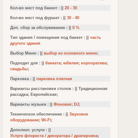
Кол-во мест под банкет : ||
20
-
30
Кол-во мест под фуршет : ||
30
-
40
Доп. сбор за обслуживание : ||
0 %
Тип здания / помещения под банкет : ||
часть
другого здания
Выбор Меню : ||
выбор из основного меню
;
Подходит для : ||
банкета
;
юбилея
;
корпоратива
;
свадьбы
;
Парковка : ||
парковка платная
Варианты расстановки столов : || Традиционная
рассадка; Европейская;
Варианты музыки : ||
Фоновая
;
DJ
;
Техническое обеспечение : ||
Звуковое
оборудование
;
Wi-Fi
;
Дополнит. услуги : ||
Услуги флориста / декоратора / драпировка
;