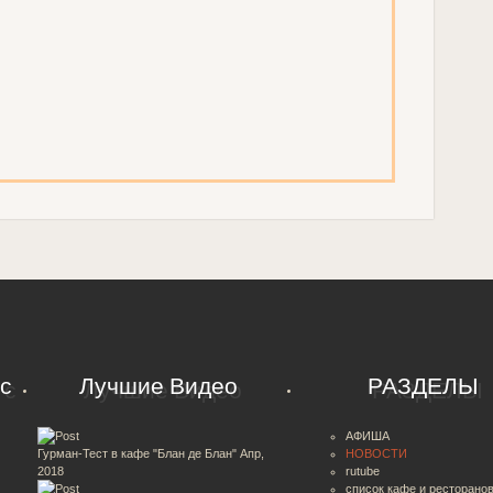
с
Лучшие Видео
РАЗДЕЛЫ
АФИША
Гурман-Тест в кафе "Блан де Блан"
Апр,
НОВОСТИ
2018
rutube
список кафе и ресторано