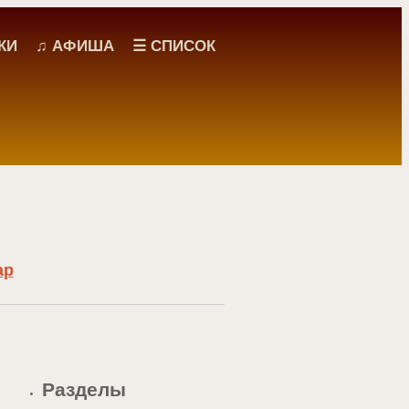
КИ
♫ АФИША
☰ СПИСОК
ар
Разделы