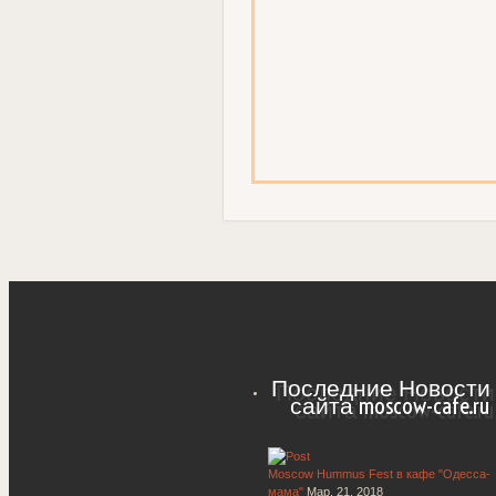
Последние Новости 
сайта moscow-cafe.ru
Moscow Hummus Fest в кафе "Одесса-
мама"
Мар. 21, 2018