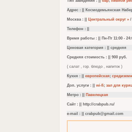
Тип заведения : ||
бар
;
пивной рес
Адрес : || Космодемьянская Набер
Москва : ||
Центральный округ »
Телефон : ||
Время работы : || Пн-Пт 11:00 - 24:
Ценовая категория : || средняя
Средняя стоимость : || 900 руб.
( салат , гор. блюдо , напиток )
Кухня : ||
европейская
;
средизем
Доп. услуги : ||
wi-fi
;
зал для куря
Метро : ||
Павелецкая
Сайт : || http://crabpub.ru/
e-mail : ||
crabpub@gmail.com