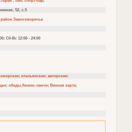
торан , паб
;
спорт-бар
;
ежная, 52, с.5
/
район Замоскворечье
00; Сб-Вс 12:00 - 24:00
номорская
;
итальянская
;
авторская
;
щих
;
обеды,бизнес-ланчи
;
Винная карта
;