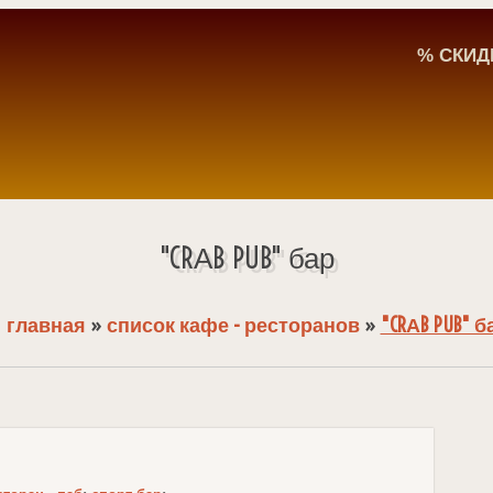
% СКИД
"CRАB PUB" бар
⌂
главная
»
список кафе - ресторанов
»
"CRАB PUB" б