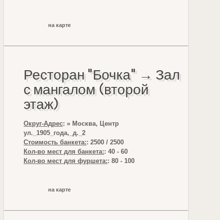
на карте
Ресторан "Бочка" → Зал
с мангалом (второй
этаж)
Округ-Адрес
: » Москва, Центр
ул._1905_года,_д._2
Стоимость банкета:
: 2500 / 2500
Кол-во мест для банкета:
: 40 - 60
Кол-во мест для фуршета:
: 80 - 100
на карте