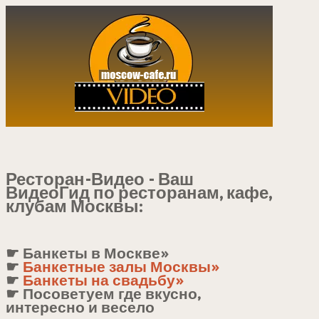
Ресторан-Видео - Ваш
ВидеоГид по ресторанам, кафе,
клубам Москвы:
☛ Банкеты в Москве»
☛
Банкетные залы Москвы»
☛
Банкеты на свадьбу»
☛ Посоветуем где вкусно,
интересно и весело