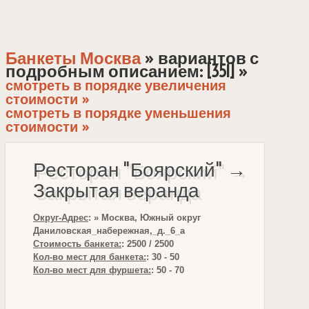
Банкеты Москва
» вариантов с
подробным описанием: [351] »
смотреть в порядке увеличения
стоимости »
смотреть в порядке уменьшения
стоимости »
Ресторан "Боярский" →
Закрытая веранда
Округ-Адрес
: » Москва, Южный округ
Даниловская_набережная,_д._6_а
Стоимость банкета:
: 2500 / 2500
Кол-во мест для банкета:
: 30 - 50
Кол-во мест для фуршета:
: 50 - 70