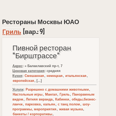
Рестораны Москвы ЮАО
Гриль
[вар.: 9]
Пивной ресторан
"Бирштрассе"
Адрес
: » Балаклавский пр-т, 7
Ценовая категория
: средняя
Кухня
:
Смешанная
,
немецкая
,
итальянская
,
европейская
, [...]
Услуги
:
Разрешено с домашними животными
,
Настольные игры
,
Мангал
,
Гриль
,
Панорамным
видом
,
Летняя веранда
,
Кабинки
,
обеды,бизнес-
ланчи
,
парковка
,
кальян
,
с танц полом
,
шоу-
программы, мероприятия
,
живая музыка
,
банкеты / корпоративы
,