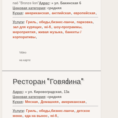
паб "Bronze lion"
Адрес
: » ул. Бакинская 6
Ценовая категория
: средняя
Кухня
:
американская
,
английская
,
европейская
,
Услуги
:
Гриль
,
обеды,бизнес-ланчи
,
парковка
,
зал для курящих
,
wi-fi
,
шоу-программы,
мероприятия
,
живая музыка
,
банкеты /
корпоративы
,
Video
на карте
Ресторан "Говяdина"
Адрес
: » ул. Кировоградская, 13а
Ценовая категория
: средняя
Кухня
:
Мясная
,
Домашняя
,
американская
,
Услуги
:
Гриль
,
обеды,бизнес-ланчи
,
детское
меню
,
еда на вынос
,
wi-fi
,