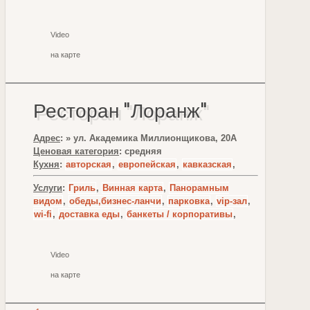
Video
на карте
Ресторан "Лоранж"
Адрес
: » ул. Академика Миллионщикова, 20А
Ценовая категория
: средняя
Кухня
:
авторская
,
европейская
,
кавказская
,
Услуги
:
Гриль
,
Винная карта
,
Панорамным
видом
,
обеды,бизнес-ланчи
,
парковка
,
vip-зал
,
wi-fi
,
доставка еды
,
банкеты / корпоративы
,
Video
на карте