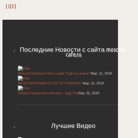
[
123
]
Последние Новости с сайта moscow-
cafe.ru
Moscow Hummus Fest в кафе "Одесса-мама"
Мар. 21, 2018
MOSCOW HUMMUS FEST В «ТАЖИНЕ»
Мар. 22, 2018
Первый микропаб в Москве – Iggy Pub
Апр. 02, 2018
Лучшие Видео