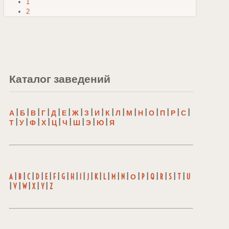
1
2
Каталог заведений
А
|
Б
|
В
|
Г
|
Д
|
Е
|
Ж
|
З
|
И
|
К
|
Л
|
М
|
Н
|
О
|
П
|
Р
|
С
|
Т
|
У
|
Ф
|
Х
|
Ц
|
Ч
|
Ш
|
Э
|
Ю
|
Я
A
|
B
|
C
|
D
|
E
|
F
|
G
|
H
|
I
|
J
|
K
|
L
|
M
|
N
|
О
|
P
|
Q
|
R
|
S
|
T
|
U
|
V
|
W
|
X
|
Y
|
Z